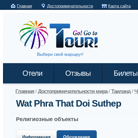
Главная
Достопримечательности
Карта сайта
Выбери свой маршрут!
Отели
Отзывы
Билеты
Главная
/
Достопримечательности мира
/
Таиланд
/
Ч
Wat Phra That Doi Suthep
Религиозные объекты
Информация
Обсуждение