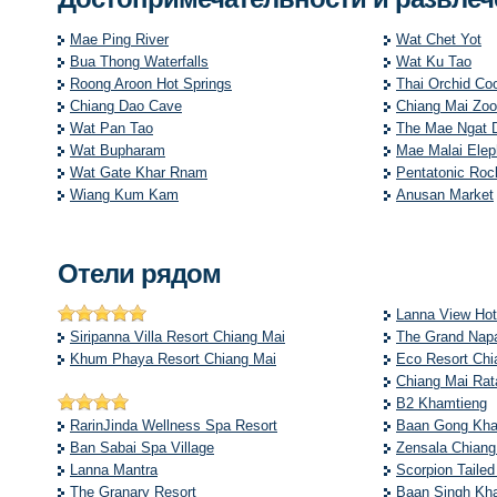
Mae Ping River
Wat Chet Yot
Bua Thong Waterfalls
Wat Ku Tao
Roong Aroon Hot Springs
Thai Orchid Co
Chiang Dao Cave
Chiang Mai Zoo
Wat Pan Tao
The Mae Ngat 
Wat Bupharam
Mae Malai Elep
Wat Gate Khar Rnam
Pentatonic Roc
Wiang Kum Kam
Anusan Market
Отели рядом
Lanna View Hot
Siripanna Villa Resort Chiang Mai
The Grand Nap
Khum Phaya Resort Chiang Mai
Eco Resort Chi
Chiang Mai Rat
B2 Khamtieng
RarinJinda Wellness Spa Resort
Baan Gong Kham
Ban Sabai Spa Village
Zensala Chiang
Lanna Mantra
Scorpion Tailed
The Granary Resort
Baan Singh Kh