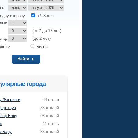
но
одну сторону
+/- 3 дня
слые
(от 2 до 12 лет)
енцы
(до 2 лет)
коном
Бизнес
Найти
улярные города
у-Ферринги
34 отеля
рджтаун
88 отелей
хор-Бару
98 отелей
х
41 отель
а-Бару
36 отелей