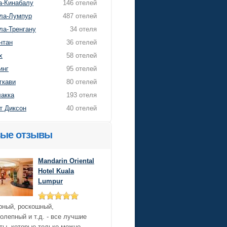
а-Кинабалу
146 отелей
ла-Лумпур
487 отелей
ла-Тренгану
34 отеля
нтан
36 отелей
х
58 отелей
инг
95 отелей
гкави
80 отелей
акка
193 отеля
т Диксон
40 отелей
ые отзывы
Mandarin Oriental
Hotel Kuala
Lumpur
рный, роскошный,
олепный и т.д. - все лучшие
ты, которые только можно