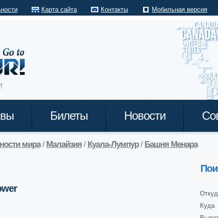
ьности
Карта сайта
Контакты
Мобильная версия
!
ывы
Билеты
Новости
Со
ности мира
/
Малайзия
/
Куала-Лумпур
/
Башня Менара
Пои
ower
Откуд
Куда
Выле