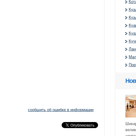
Кот
Куа
Куа
Куа
Куа
Куч
Лан
Мал
Пор
Нов
сообщить об ошибке в информации
Шика
велик
эпите