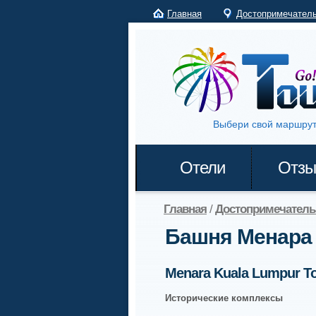
Главная
Достопримечател
Выбери свой маршрут
Отели
Отз
Главная
/
Достопримечатель
Башня Менара
Menara Kuala Lumpur T
Исторические комплексы