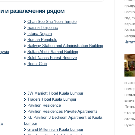
приду
и и развлечения рядом
наско
год с
Chan See Shu Yuen Temple
взры
Башни Петронас
башни
Istana Negara
непра
Rumah Penghulu
Чита
Railway Station and Administration Building
aysia
Sultan Abdul Samad Building
Bukit Nanas Forest Reserve
Rootz Club
знако
номер
JW Marriott Hotel Kuala Lumpur
нельз
Traders Hotel Kuala Lumpur
каких
Pavilion Residence
Потом
Pavilion Residences Private Apartments
это в
KL Pavilion 3 Bedroom Apartment at Kuala
отель
ra
Lumpur
нужен
Grand Millennium Kuala Lumpur