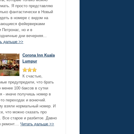
мать. Я просто представляю
лько фантастически в Новый
идеть в номере с видом на
вающиеся фейерверками
 Петронас, но и в
здничные дни вечерняя...
ть дальше >>
Corona Inn Kuala
Lumpur
К счастью,
мые предупредили, что брать
 менее 100 баксов в сутки
я - иначе получишь номер в
-то переходах и вонючий.
у взяли нормальный номер. И
се, что можно сказать про
. Все старое и разбитое. Давно
 ремонт....
Читать дальше >>