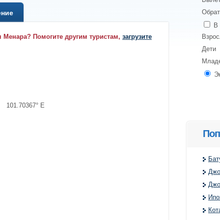
Обрат
ение
В 
я Менара? Помогите другим туристам,
загрузите
Взро
Дети
Млад
Э
, 101.70367° E
Поп
Бат
Джо
Джо
Ипо
Кот