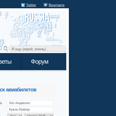
Twitter
Вконтакте
веты
Форум
ск авиабилетов
а
т