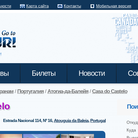
ьности
Карта сайта
Контакты
Мобильная версия
!
ывы
Билеты
Новости
Со
транам
/
Португалия
/
Атогиа-да-Балейя
/
Casa do Castelo
elo
Пои
Estrada Nacional 114, Nº 16
,
Atouguia da Baleia
,
Portugal
Откуд
Куда
Выле