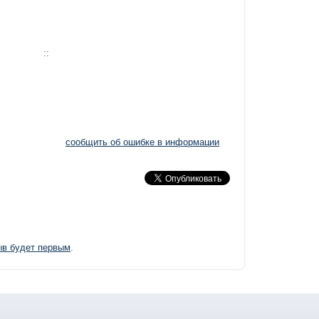
::
сообщить об ошибке в информации
ыв будет первым
.