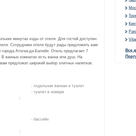
Мос
Тро
Кин
Par
ольких минутах езды от отеля. Для гостей доступен
Vil
отеля. Сотрудники отеля будут рады предложить вам
Все 
 города Атогиа-да-Балейя. Отель предлагает 7
Порт
 В ванных комнатах есть ванна или душ. На
е вам предложат широкий выбор элитных напитков.
- отдельная ванная и туалет
- туалет в номере
::
- бассейн
::