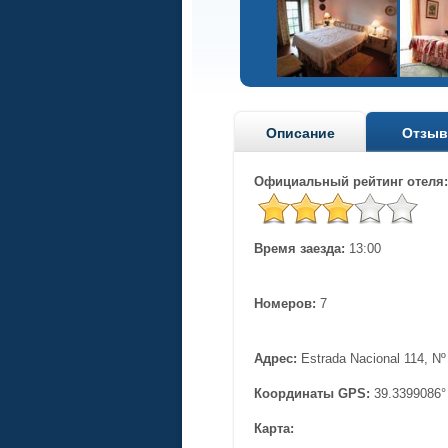
Описание
Отзы
Официальный рейтинг отеля:
Время заезда:
13:00
Номеров:
7
Адрес:
Estrada Nacional 114, Nº
Координаты GPS:
39.3399086
Карта: