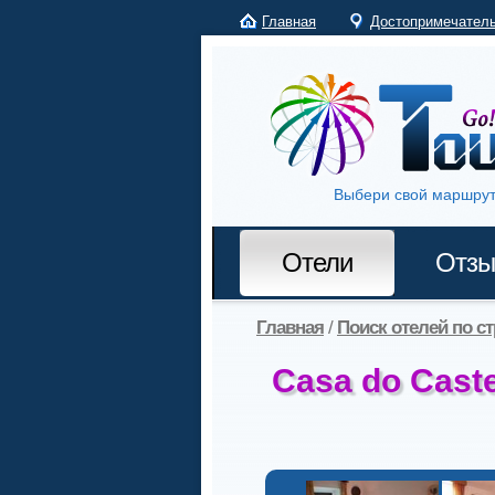
Главная
Достопримечател
Выбери свой маршрут
Отели
Отз
Главная
/
Поиск отелей по с
Casa do Cast