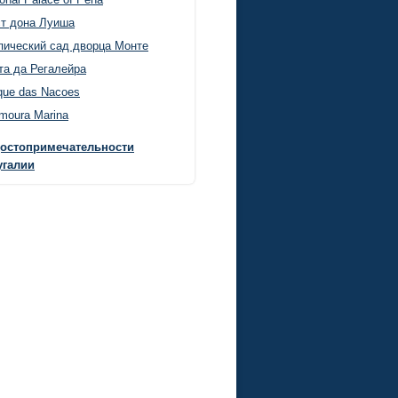
т дона Луиша
пический сад дворца Монте
та да Регалейра
que das Nacoes
amoura Marina
достопримечательности
угалии