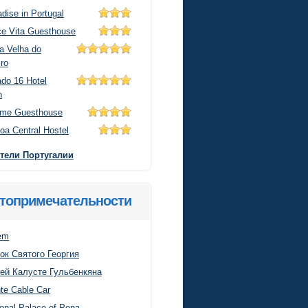
dise in Portugal
ce Vita Guesthouse
a Velha do
iro
ado 16 Hotel
n
me Guesthouse
oa Central Hostel
отели Португалии
топримечательности
em
ок Святого Георгия
ей Калусте Гульбенкяна
te Cable Car
ional Palace of Pena