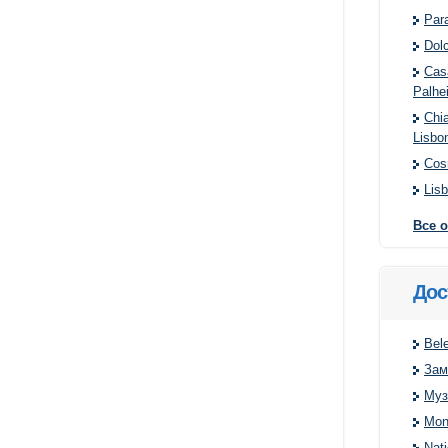
Para
Dol
Cas
Palhe
Chi
Lisbo
Cos
Lisb
Все 
Дос
Bel
Зам
Муз
Mon
Nat