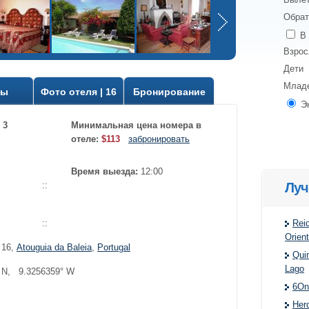
Обрат
В 
Взро
Дети
Млад
вы
Фото отеля | 16
Бронирование
Э
 3
Минимальная цена номера в
отеле:
$113
забронировать
Время выезда:
12:00
Луч
::
Rei
::
Orien
 16
,
Atouguia da Baleia
,
Portugal
Quin
Lago
° N, 9.3256359° W
6On
Herd