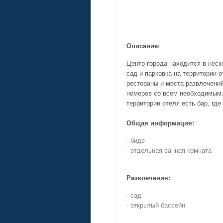
Описание:
Центр города находится в неск
сад и парковка на территории 
рестораны и места развлечений
номеров со всем необходимым.
территории отеля есть бар, гд
Общая информация:
- биде
- отдельная ванная комната
Развлечения:
- сад
- открытый бассейн