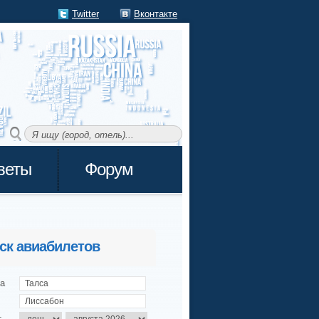
Twitter
Вконтакте
веты
Форум
ск авиабилетов
а
т