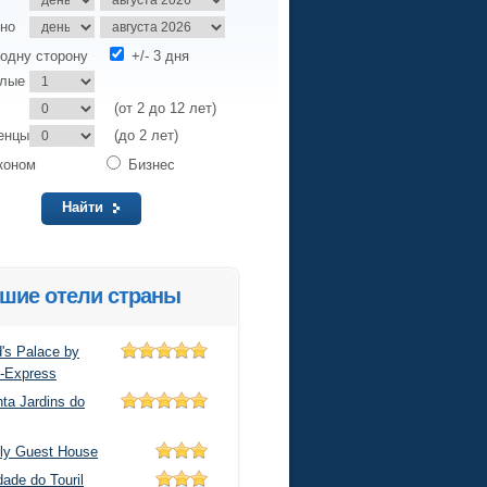
но
одну сторону
+/- 3 дня
слые
(от 2 до 12 лет)
енцы
(до 2 лет)
коном
Бизнес
Найти
шие отели страны
d's Palace by
t-Express
ta Jardins do
ly Guest House
ade do Touril