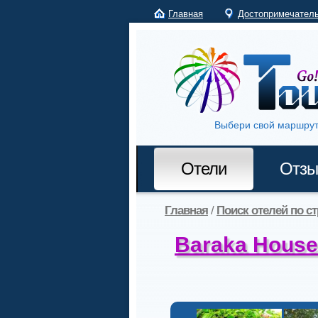
Главная
Достопримечател
Выбери свой маршрут
Отели
Отз
Главная
/
Поиск отелей по с
Baraka House