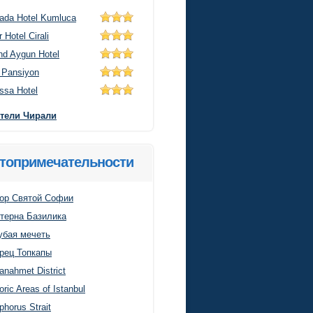
ada Hotel Kumluca
 Hotel Cirali
nd Aygun Hotel
i Pansiyon
ssa Hotel
отели Чирали
топримечательности
ор Святой Софии
терна Базилика
убая мечеть
рец Топкапы
anahmet District
oric Areas of Istanbul
phorus Strait