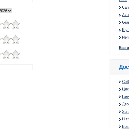
Can
Azur
Gra
Kiy
Neri
Все 
Дос
Соб
Цис
Гол
Дво
Sult
Hist
Bos