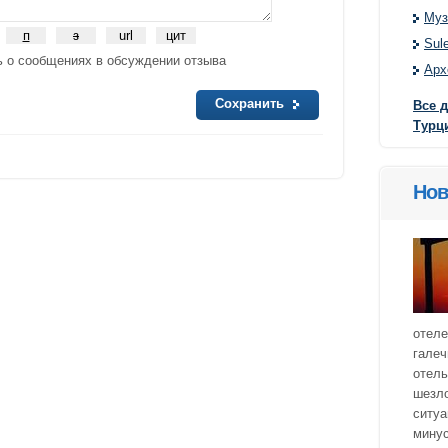
Муз
Sul
 о сообщениях в обсуждении отзыва
Арх
Сохранить
Все 
Турц
Нов
отеле
галеч
отель
шезло
ситуа
минус