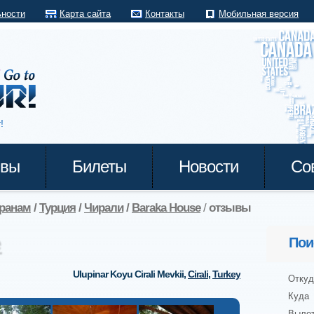
ьности
Карта сайта
Контакты
Мобильная версия
!
ывы
Билеты
Новости
Со
транам
/
Турция
/
Чирали
/
Baraka House
/
отзывы
Пои
Ulupinar Koyu Cirali Mevkii
,
Cirali
,
Turkey
Откуд
Куда
Выле