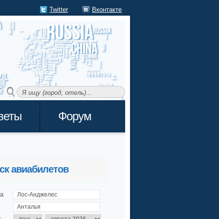
Twitter
Вконтакте
веты
Форум
ск авиабилетов
а
т