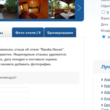
Обрат
В 
Взро
Дети
Млад
вы
Фото отеля | 9
Бронирование
Э
аписать отзыв об отеле "Baraka House".
рректно. Нецензурные отзывы удаляются.
, дату поездки и поставьте оценки.
 сможете добавить фотографии.
Луч
екомендую!
Anat
Hote
Aida
Ayg
Den 
Cirali