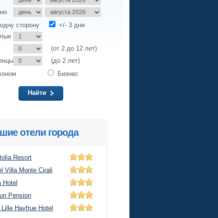
но
одну сторону
+/- 3 дня
слые
(от 2 до 12 лет)
енцы
(до 2 лет)
коном
Бизнес
Найти
шие отели города
olia Resort
l Villa Monte Cirali
 Hotel
un Pension
Lille Havfrue Hotel