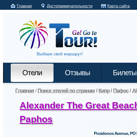
Главная
Достопримечательности
Карта сайта
Выбери свой маршрут!
Отели
Отзывы
Билеты
Главная
/
Поиск отелей по странам
/
Кипр
/
Пафос
/
Al
Alexander The Great Beach
Paphos
Posidonos Avenue, PO 