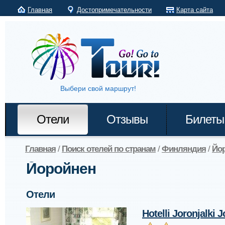
Главная
Достопримечательности
Карта сайта
Выбери свой маршрут!
Отели
Отзывы
Билеты
Главная
/
Поиск отелей по странам
/
Финляндия
/
Йо
Йоройнен
Отели
Hotelli Joronjalki 