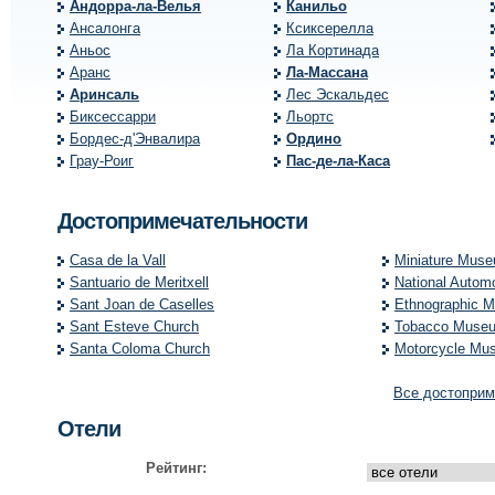
Андорра-ла-Велья
Канильо
Ансалонга
Ксиксерелла
Аньос
Ла Кортинада
Аранс
Ла-Массана
Аринсаль
Лес Эскальдес
Биксессарри
Льортс
Бордес-д'Энвалира
Ордино
Грау-Роиг
Пас-де-ла-Каса
Достопримечательности
Casa de la Vall
Miniature Mus
Santuario de Meritxell
National Autom
Sant Joan de Caselles
Ethnographic 
Sant Esteve Church
Tobacco Muse
Santa Coloma Church
Motorcycle Mu
Все достоприм
Отели
Рейтинг: