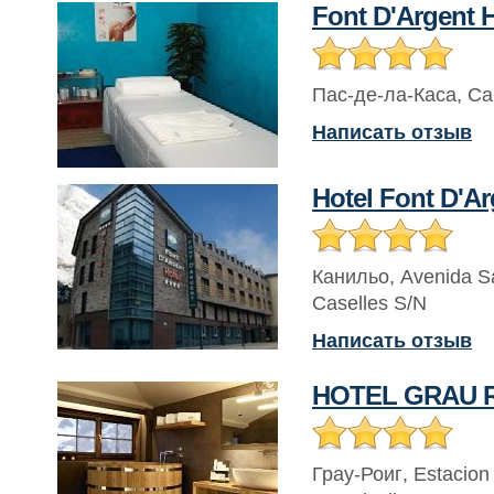
Font D'Argent H
Пас-де-ла-Каса
,
Ca
Написать отзыв
Hotel Font D'Ar
Канильо
,
Avenida S
Caselles S/N
Написать отзыв
HOTEL GRAU 
Грау-Роиг
,
Estacion