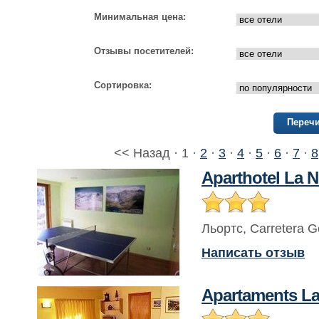
Минимальная цена:
Отзывы посетителей:
Сортировка:
Перечи
<< Назад · 1 ·
2
·
3
·
4
·
5
·
6
·
7
·
8
Aparthotel La 
Льортс
,
Carretera G
Написать отзыв
Apartaments L