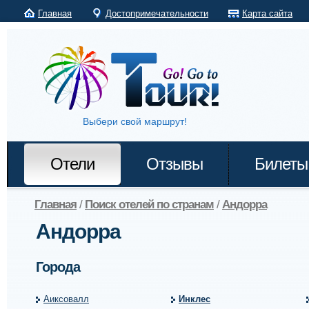
Главная
Достопримечательности
Карта сайта
Выбери свой маршрут!
Отели
Отзывы
Билеты
Главная
/
Поиск отелей по странам
/
Андорра
Андорра
Города
Аиксовалл
Инклес