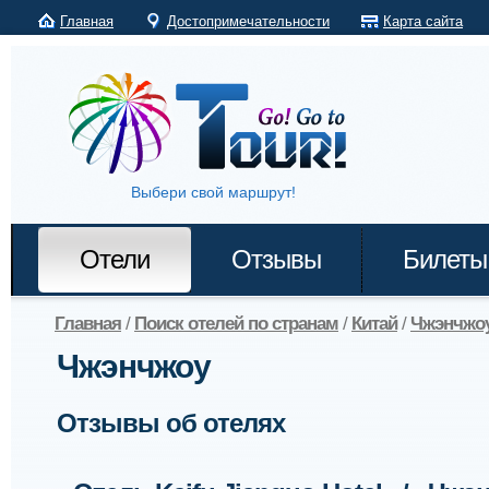
Главная
Достопримечательности
Карта сайта
Выбери свой маршрут!
Отели
Отзывы
Билеты
Главная
/
Поиск отелей по странам
/
Китай
/
Чжэнчжо
Чжэнчжоу
Отзывы об отелях