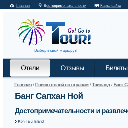
Главная
Достопримечательности
Карта сайта
Выбери свой маршрут!
Отели
Отзывы
Билеты
Главная
/
Поиск отелей по странам
/
Таиланд
/
Банг С
Банг Сапхан Ной
Достопримечательности и развлеч
Koh Talu Island